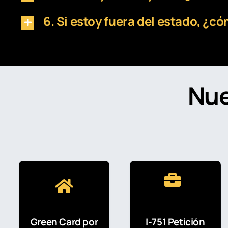
6. Si estoy fuera del estado, ¿
Nue
Green Card por
I-751 Petición