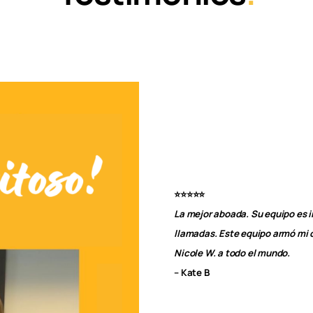
⭐⭐⭐⭐⭐
La mejor aboada. Su equipo es in
llamadas. Este equipo armó mi c
Nicole W. a todo el mundo.
– Kate B