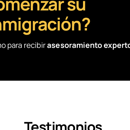
comenzar su
nmigración?
 para recibir
asesoramiento expert
Testimonios
.