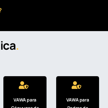
?
ica
.
VAWA para
VAWA para