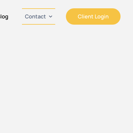
log
Contact
Client Login