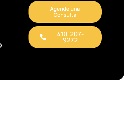
Agende una
Consulta
410-207-
9272
o