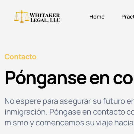
Skip
to
Home
Prac
content
Contacto
Pónganse en co
No espere para asegurar su futuro e
inmigración. Póngase en contacto c
mismo y comencemos su viaje hacia 